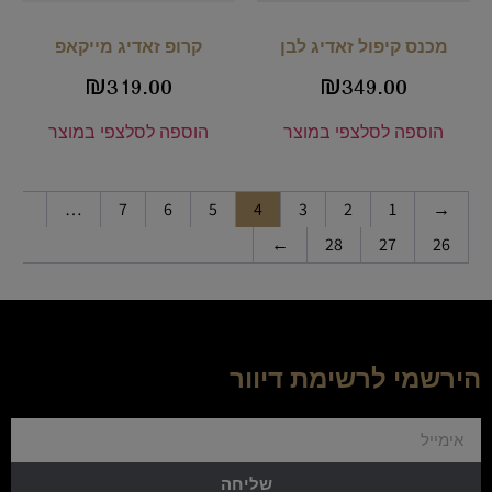
מכנס קיפול זאדיג לבן
קרופ זאדיג מייקאפ
₪
319.00
₪
349.00
הוספה לסל
צפי במוצר
הוספה לסל
צפי במוצר
…
7
6
5
4
3
2
1
→
←
28
27
26
הירשמי לרשימת דיוור
שליחה