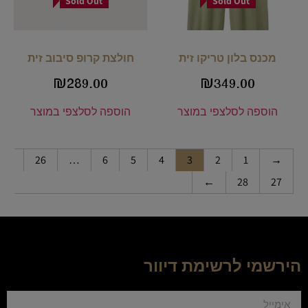
Sold Out
Sold Out
מכנס בלון טריקו זית
חולצת קרופ סיבוב זית
₪
289.00
₪
349.00
הוספה לסל
צפי במוצר
הוספה לסל
צפי במוצר
26
…
6
5
4
3
2
1
→
←
28
27
הירשמי לרשימת דיוור