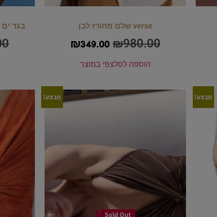
verse שלם מחורז לבן
בגד ים
00
₪
980.00
₪
349.00
הוספה לסל
צפי במוצר
מבצע!
מבצע!
Sold Out