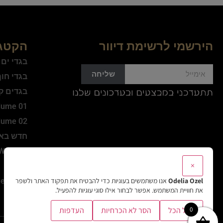
הירשמי לרשימת דיוור
הקטגו
בגדי ים
שליחה
בגדי חו
בגדים ק
lume 01
lume 02
חדש בא
WINTER
×
Active
Odelia Ozel
אנו משתמשים בעוגיות כדי להבטיח את תפקוד האתר ולשפר
et Style
את חוויית המשתמש. אפשר לבחור אילו סוגי עוגיות להפעיל.
Sale
0
קבל הכל
הסר לא הכרחיות
העדפות