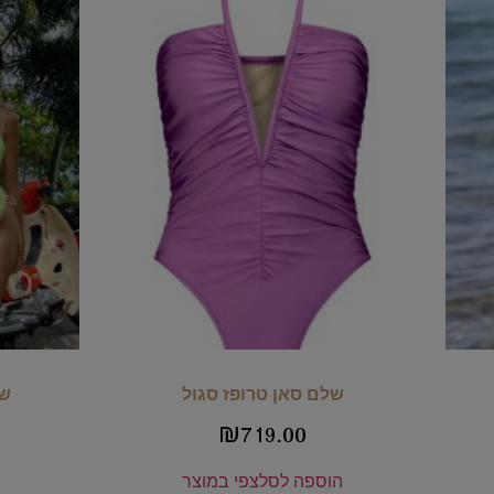
שלם סאן טרופז סגול
של
₪
719.00
הוספה לסל
צפי במוצר