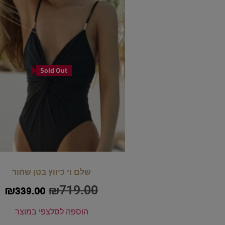
Sold Out
שלם וי כיווץ בטן שחור
₪
719.00
₪
339.00
הוספה לסל
צפי במוצר