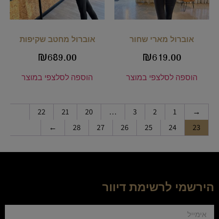
אוברול מארי שחור
אוברול מחטב שקיפות
₪
689.00
₪
619.00
הוספה לסל
צפי במוצר
הוספה לסל
צפי במוצר
22
21
20
…
3
2
1
→
←
28
27
26
25
24
23
הירשמי לרשימת דיוור