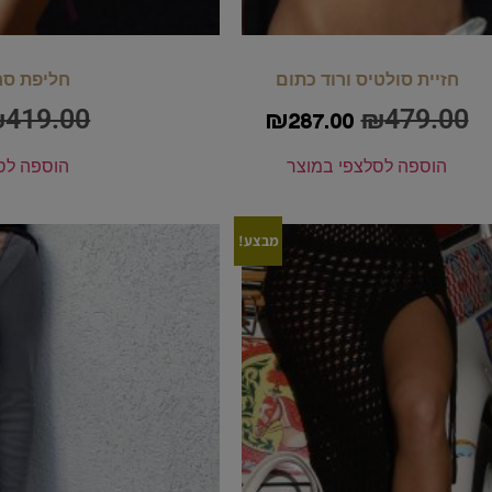
חזיית סולטיס ורוד כתום
חליפת סרי
₪
419.00
₪
479.00
₪
287.00
הוספה לסל
צפי במוצר
הוספה לס
מבצע!