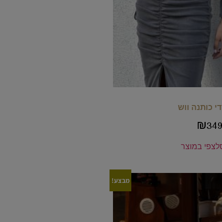
י כותנה ווש
₪
349
ל
צפי במוצר
מבצע!