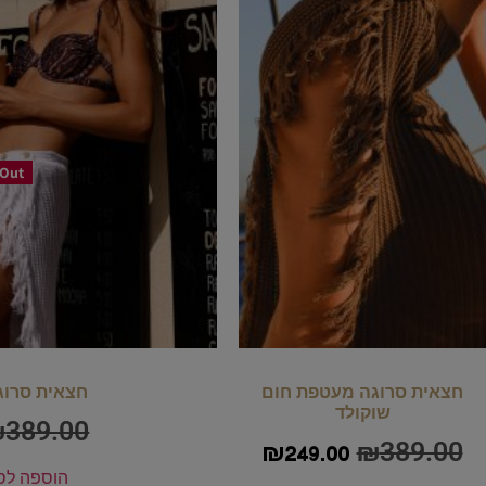
 Out
חצאית סרוגה מעטפת חום
חצאית סרוג
שוקולד
₪
389.00
₪
389.00
₪
249.00
הוספה לס