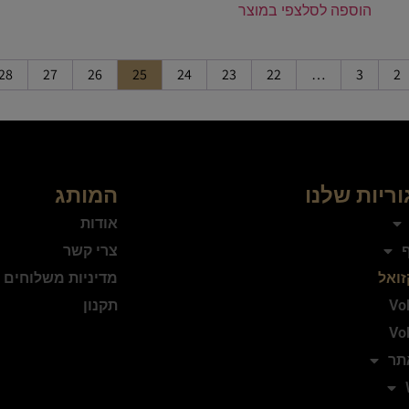
הוספה לסל
צפי במוצר
28
27
26
25
24
23
22
…
3
2
ריות שלנו
המותג
אודות
ף
צרי קשר
זואל
מדיניות משלוחים 
Vo
תקנון
Vo
תר