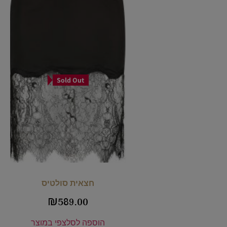
Sold Out
חצאית סולטיס
₪
589.00
הוספה לסל
צפי במוצר