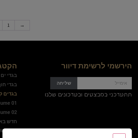
1
→
הירשמי לרשימת דיוור
הקטגו
בגדי ים
שליחה
בגדי חו
בגדים ק
lume 01
lume 02
חדש בא
WINTER