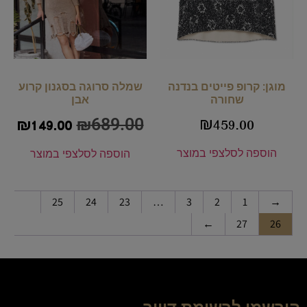
מוגן: קרופ פייטים בנדנה
שמלה סרוגה בסגנון קרוע
שחורה
אבן
₪
689.00
₪
459.00
₪
149.00
הוספה לסל
צפי במוצר
הוספה לסל
צפי במוצר
25
24
23
…
3
2
1
→
←
27
26