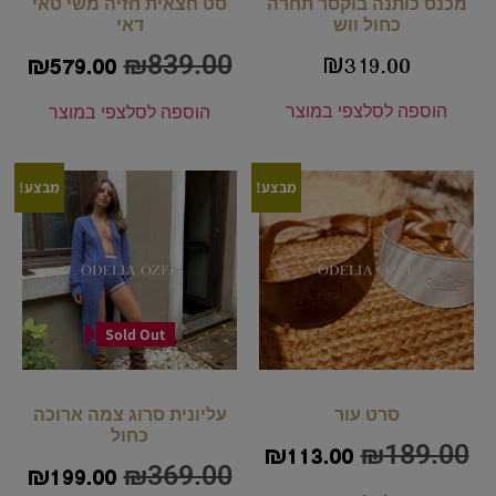
מכנס כותנה בוקסר תחרה
סט חצאית חזיה משי טאי
כחול ווש
דאי
₪
839.00
₪
319.00
₪
579.00
הוספה לסל
צפי במוצר
הוספה לסל
צפי במוצר
מבצע!
מבצע!
Sold Out
סרט עור
עליונית סרוג צמה ארוכה
כחול
₪
189.00
₪
113.00
₪
369.00
₪
199.00