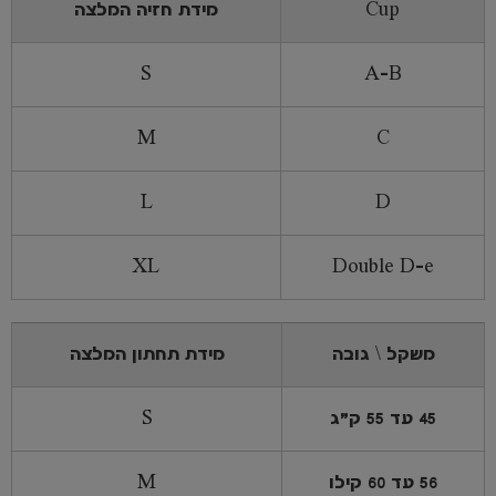
Cup
מידת חזיה המלצה
S
A-B
M
C
L
D
XL
Double D-e
משקל \ גובה
מידת תחתון המלצה
45 עד 55 ק"ג
S
56 עד 60 קילו
M