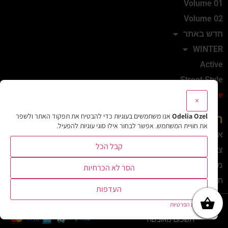
Volume 01
Volume 02
חדש באתר
WINTER
Active
Street Style
Sale
×
Odelia Ozel
אנו משתמשים בעוגיות כדי להבטיח את תפקוד האתר ולשפר
המותג
את חוויית המשתמש. אפשר לבחור אילו סוגי עוגיות להפעיל.
אודות
קבל הכל
צרי קשר
מדיניות משלוחים והחזרות
הסר לא הכרחיות
תקנון
העדפות
האתר נבנה ע"י Comerox
מדיניות הפרטיות
תשלום מאובטח