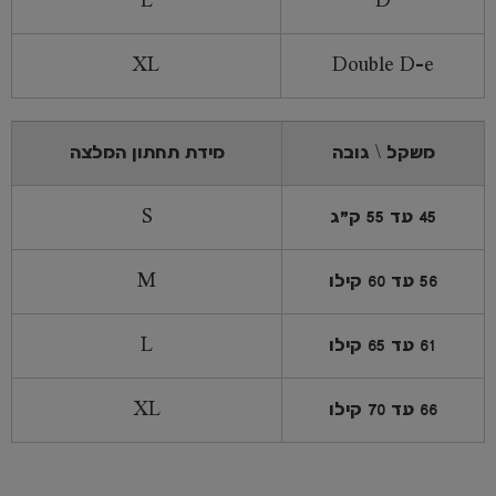
L
D
XL
Double D-e
משקל \ גובה
מידת תחתון המלצה
45 עד 55 ק"ג
S
56 עד 60 קילו
M
61 עד 65 קילו
L
66 עד 70 קילו
XL