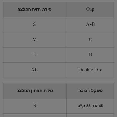
Cup
מידת חזיה המלצה
S
A-B
M
C
L
D
XL
Double D-e
משקל \ גובה
מידת תחתון המלצה
45 עד 55 ק"ג
S