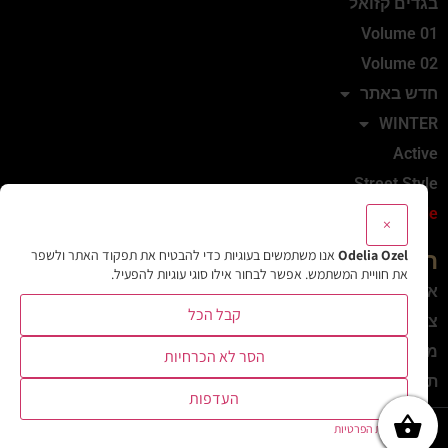
בגדים קזואל
Volume 01
Volume 02
חדש באתר
WINTER
Active
Street Style
Sale
×
Odelia Ozel
אנו משתמשים בעוגיות כדי להבטיח את תפקוד האתר ולשפר
המותג
את חוויית המשתמש. אפשר לבחור אילו סוגי עוגיות להפעיל.
אודות
קבל הכל
צרי קשר
מדיניות משלוחים והחזרות
הסר לא הכרחיות
תקנון
העדפות
האתר נבנה ע"י Comerox
מדיניות הפרטיות