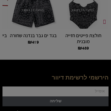
חולצת פייטים חזייה
בגד ים גבר בנדנה שחורה
ביקי
מובנית
₪
419
₪
489
הירשמי לרשימת דיוור
שליחה