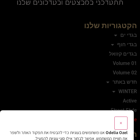
הקטגוריות שלנו
בגדי ים
בגדי חוף
בגדים קזואל
Volume 01
Volume 02
חדש באתר
WINTER
Active
Street Style
Sale
×
Odelia Ozel
אנו משתמשים בעוגיות כדי להבטיח את תפקוד האתר ולשפר
המותג
את חוויית המשתמש. אפשר לבחור אילו סוגי עוגיות להפעיל.