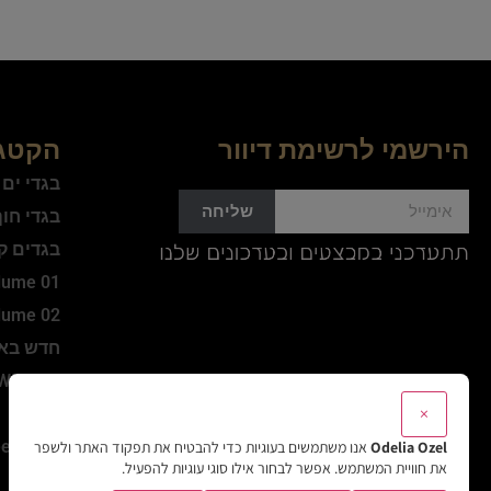
הירשמי לרשימת דיוור
הקטגו
בגדי ים
שליחה
בגדי חו
בגדים ק
lume 01
lume 02
חדש בא
WINTER
×
Active
et Style
Odelia Ozel
אנו משתמשים בעוגיות כדי להבטיח את תפקוד האתר ולשפר
את חוויית המשתמש. אפשר לבחור אילו סוגי עוגיות להפעיל.
Sale