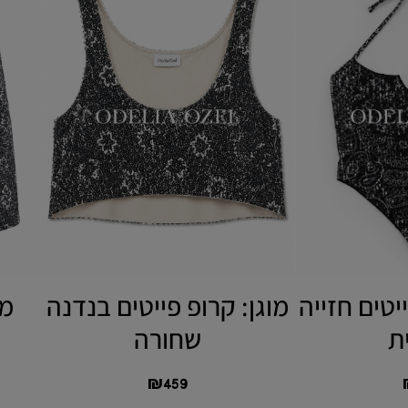
יטים חזייה
מוגן: קרופ פייטים בנדנה
מו
ת
שחורה
₪
459