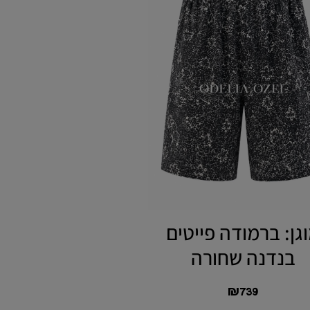
גן: ברמודה פייטים
מוגן: בנדנה משי ש
בנדנה שחורה
₪
179
₪
179
₪
739