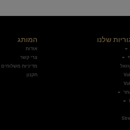
ריות שלנו
המותג
אודות
ף
צרי קשר
זואל
מדיניות משלוחים 
Vo
תקנון
Vo
תר
Stre