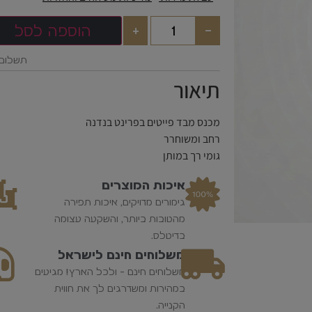
+
-
הוספה לסל
תשלום 
תיאור
מכנס מבד פייטים בפרינט בנדנה
רחב ומשוחרר
גומי רך במותן
איכות המוצרים
גימורים מדויקים, איכות תפירה
מהטובות ביותר, והשקעה עצומה
בדיטלס.
משלוחים חינם לישראל
משלוחים חינם - ולכל הארץ! מגיעים
במהירות ומשדרגים לך את חווית
הקנייה.