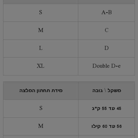
S
A-B
M
C
L
D
XL
Double D-e
משקל \ גובה
מידת תחתון המלצה
45 עד 55 ק"ג
S
56 עד 60 קילו
M