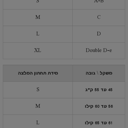
S
A-B
M
C
L
D
XL
Double D-e
משקל \ גובה
מידת תחתון המלצה
45 עד 55 ק"ג
S
56 עד 60 קילו
M
61 עד 65 קילו
L