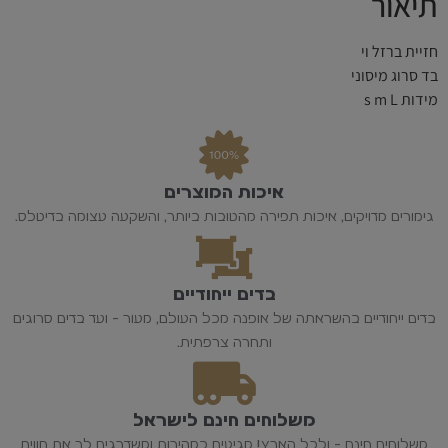
תיאור
חזיית ברזל וי
בד סרוג מיסוני
מידות s m L
איכות המוצרים
גימורים מדויקים, איכות תפירה מהטובות ביותר, והשקעה עצומה בדיטלס.
בדים ייחודיים
בדים ייחודיים בהשראתה של אופנה מכל העולם, מעור - ועד בדים סרוגים
ותחרה צרפתית.
משלוחים חינם לישראל
משלוחים חינם - ולכל הארץ! מגיעים במהירות ומשדרגים לך את חווית