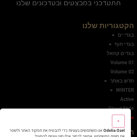
הקטגוריות שלנו
בגדי ים
בגדי חוף
בגדים קזואל
Volume 01
Volume 02
חדש באתר
WINTER
Active
Street Style
Sale
×
Odelia Ozel
אנו משתמשים בעוגיות כדי להבטיח את תפקוד האתר ולשפר
המותג
את חוויית המשתמש. אפשר לבחור אילו סוגי עוגיות להפעיל.