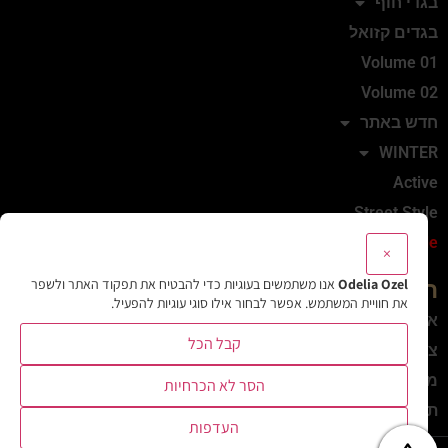
בגדי חוף
בגדים קזואל
Volume 01
Volume 02
חדש באתר
WINTER
Active
Street Style
Sale
×
Odelia Ozel
אנו משתמשים בעוגיות כדי להבטיח את תפקוד האתר ולשפר
המותג
את חוויית המשתמש. אפשר לבחור אילו סוגי עוגיות להפעיל.
אודות
קבל הכל
צרי קשר
מדיניות משלוחים והחזרות
הסר לא הכרחיות
תקנון
העדפות