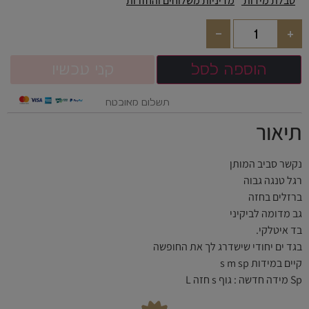
טבלת מידות
מדיניות משלוחים והחזרות
-
+
הוספה לסל
קני עכשיו
תשלום מאובטח
תיאור
נקשר סביב המותן
רגל טנגה גבוה
ברזלים בחזה
גב מדומה לביקיני
בד איטלקי.
בגד ים יחודי שישדרג לך את החופשה
קיים במידות s m sp
Sp מידה חדשה : גוף s חזה L