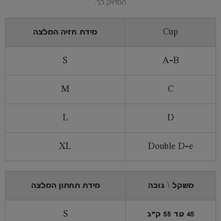
המדויק לך.
Cup
מידת חזיה המלצה
S
A-B
M
C
L
D
XL
Double D-e
משקל \ גובה
מידת תחתון המלצה
45 עד 55 ק"ג
S