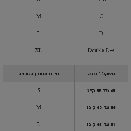
M
C
L
D
XL
Double D-e
משקל \ גובה
מידת תחתון המלצה
45 עד 55 ק"ג
S
56 עד 60 קילו
M
61 עד 65 קילו
L