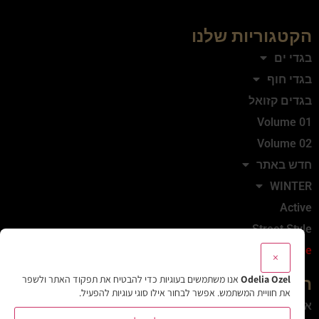
הקטגוריות שלנו
בגדי ים
בגדי חוף
בגדים קזואל
Volume 01
Volume 02
חדש באתר
WINTER
Active
Street Style
Sale
×
Odelia Ozel
אנו משתמשים בעוגיות כדי להבטיח את תפקוד האתר ולשפר
המותג
את חוויית המשתמש. אפשר לבחור אילו סוגי עוגיות להפעיל.
אודות