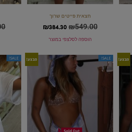
חצאית פייטים שרוך
00
₪
549.00
₪
384.30
הוספה לסל
צפי במוצר
SALE!
SALE!
מבצע!
מבצע!
Sold Out