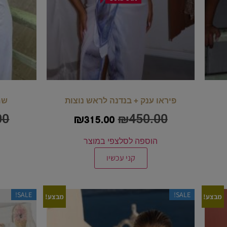
פיראו ענק + בנדנה לראש נוצות
שמלת
00
₪
450.00
₪
315.00
הוספה לסל
צפי במוצר
קני עכשיו
SALE!
SALE!
מבצע!
מבצע!