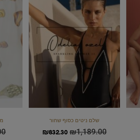
שלם ניטים כסוף שחור
מכ
00
₪
1,189.00
₪
832.30