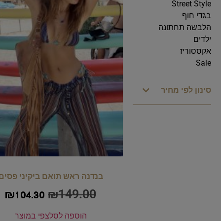
Street Style
בגדי חוף
הלבשה תחתונה
ילדים
אקססוריז
Sale
סינון לפי מחיר
בנדנה ראש תואם ביקיני פסים
₪
149.00
₪
104.30
הוספה לסל
צפי במוצר