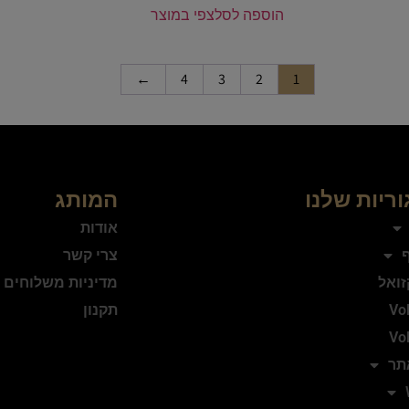
הוספה לסל
צפי במוצר
←
4
3
2
1
ריות שלנו
המותג
אודות
ף
צרי קשר
זואל
מדיניות משלוחים 
Vo
תקנון
Vo
תר