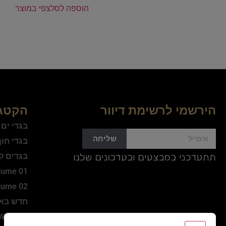
הוספה לסל
צפי במוצר
הירשמי לרשימת דיוור
הקטגו
בגדי ים
שליחה
בגדי חו
בגדים ק
lume 01
lume 02
חדש בא
WINTER