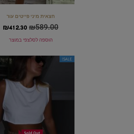
חצאית מיני פייטים עור
₪
589.00
₪
412.30
הוספה לסל
צפי במוצר
SALE!
Sold Out