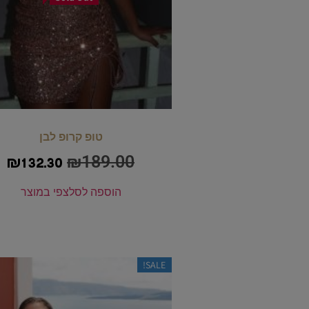
טופ קרופ לבן
₪
189.00
₪
132.30
הוספה לסל
צפי במוצר
SALE!