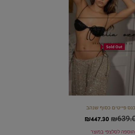
Sold Out
נס פייטים כסוף שנהב
₪
639.
₪
447.30
הוספה לסל
צפי במוצר